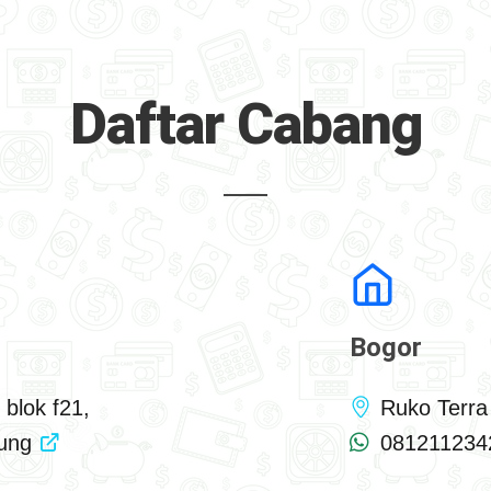
Daftar Cabang
Bogor
 blok f21,
Ruko Terra
gung
081211234