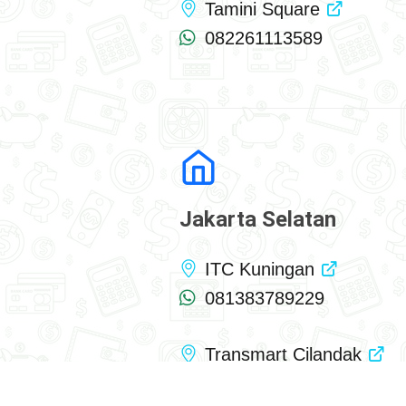
Tamini Square
082261113589
Jakarta Selatan
ITC Kuningan
081383789229
Transmart Cilandak
081281979711