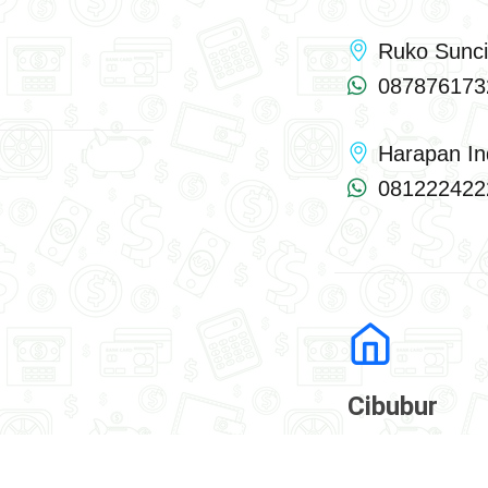
Ruko Sunc
087876173
Harapan I
081222422
Cibubur
Ruko Cibu