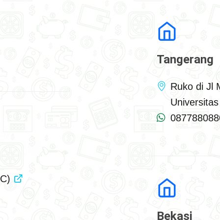
Tangerang
Ruko di Jl
Universita
087788088
PGC)
Bekasi