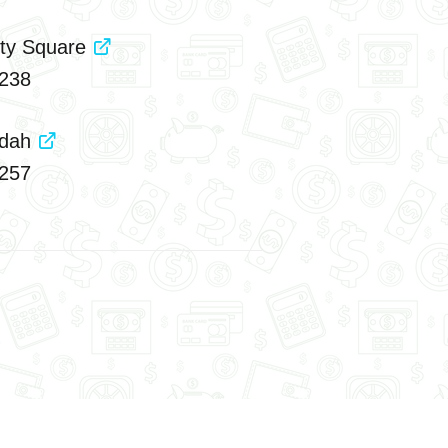
ity Square
238
ndah
257
bur Times Square