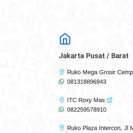
Jakarta Pusat / Barat
Ruko Mega Grosir Cem
081318896943
ITC Roxy Mas
082259578910
Ruko Plaza Intercon, Jl 