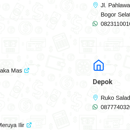
Jl. Pahlaw
Bogor Sel
082311001
paka Mas
Depok
Ruko Sala
087774032
Meruya Ilir