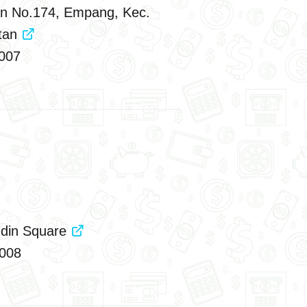
an No.174, Empang, Kec.
atan
007
ddin Square
008